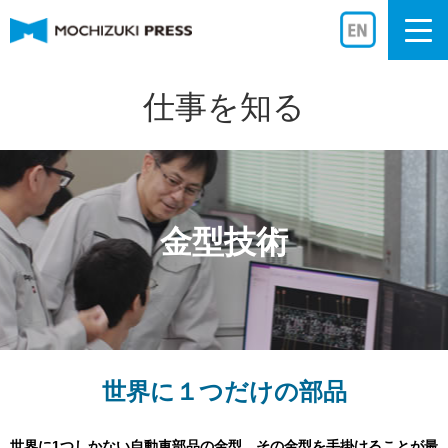
Togg
navi
仕事を知る
金型技術
世界に１つだけの部品
世界に1つしかない自動車部品の金型。その金型を手掛けることが最