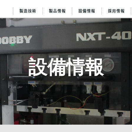
製造部門設備
プレス金型
会社を知る
金型設計
経営理念
工場概要
順送レイアウト
基本行動指針
仕事を知る
金型製作
工場沿革
インタ
製品
行動
アク
設備情報
地スタッフ紹介
生産管理
採用実績
会社沿革
エントリー
アクセス
よくある