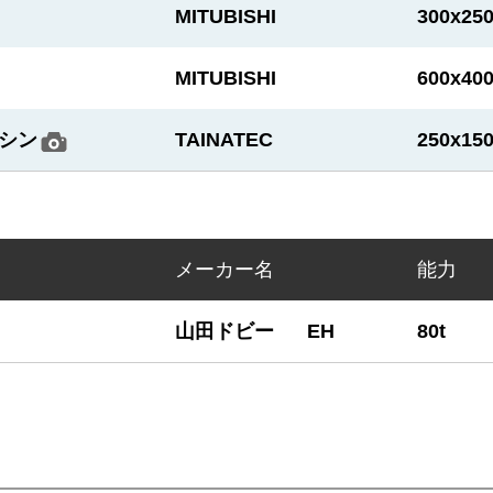
MITUBISHI
300x25
MITUBISHI
600x40
マシン
TAINATEC
250x15
メーカー名
能力
山田ドビー
EH
80t