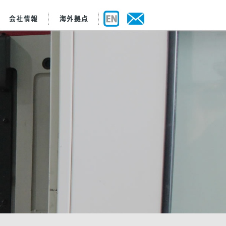
ビュー
製造
規範
セス
認証・認定資格
WEB工場見学
品質保証
主要設備
ご質問
お取引の流れ