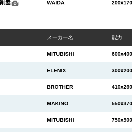
研削盤
WAIDA
200x17
メーカー名
能力
MITUBISHI
600x40
ELENIX
300x20
BROTHER
410x26
MAKINO
550x37
MITUBISHI
750x50