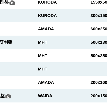
研削盤
KURODA
1550x5
KURODA
300x15
AMADA
600x25
面研削盤
MHT
500x18
MHT
500x25
MHT
AMADA
200x16
削盤
WAIDA
200x15