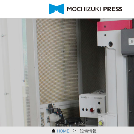
金属加工製品
金型部門設備
メッセージ
製造技術
海外拠点
ご挨拶
金型メンテナンス
募集要項
会社概要
製品紹介
現
HOME
設備情報